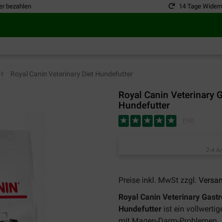
er bezahlen
14 Tage Widerr
>
Royal Canin Veterinary Diet Hundefutter
Royal Canin Veterinary 
Hundefutter
(
10
)
2-4 A
Preise inkl. MwSt zzgl.
Versa
Royal Canin Veterinary Gastr
Hundefutter
ist ein vollwertig
mit Magen-Darm-Problemen.