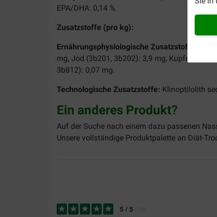
Sie in
EPA/DHA: 0,14 %.
Zusatzstoffe (pro kg):
Ernährungsphysiologische Zusatzstoffe:
Vitam
mg, Jod (3b201, 3b202): 3,9 mg, Kupfer (3b40
3b812): 0,07 mg.
Technologische Zusatzstoffe:
Klinoptilolith s
Ein anderes Produkt
?
Auf der Suche nach einem dazu passenen Nassfu
Unsere vollständige Produktpalette an Diät-Tro
5
/
5
(
10
)