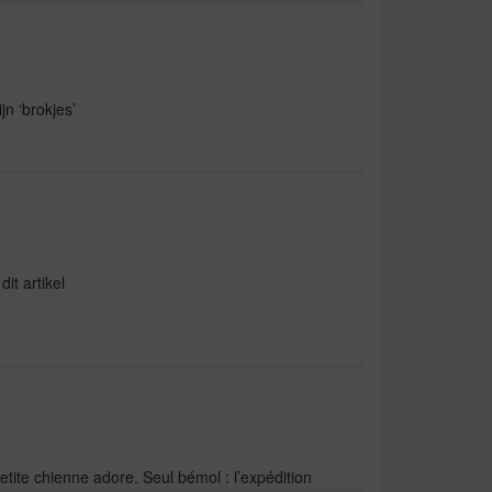
jn ‘brokjes’
it artikel
ite chienne adore. Seul bémol : l’expédition