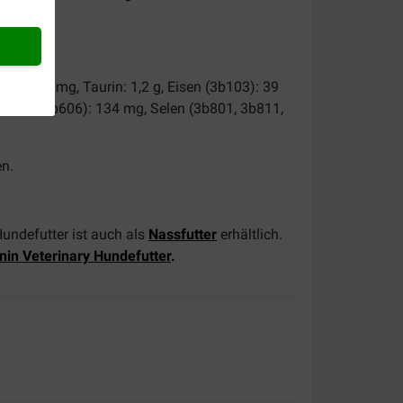
n C: 260 mg, Taurin: 1,2 g, Eisen (3b103): 39
3b605, 3b606): 134 mg, Selen (3b801, 3b811,
en.
undefutter ist auch als
Nassfutter
erhältlich.
nin Veterinary Hundefutter
.