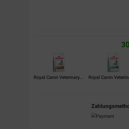
Translate to English
Linda Van lierde
18-12-2024
30
Zeer te vreden .
Translate to English
Colombani Sylvie
Royal Canin Veterinary...
26-04-2024
Royal Canin Veterina
Livraison OK. RAS
Translate to English
Zahlungsmeth