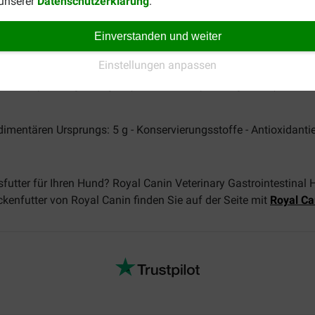
 unserer
Datenschutzerklärung
.
Einverstanden und weiter
Einstellungen anpassen
in A: 17.000 IE, Vitamin D3: 1.100 IE, Vitamin E: 510 mg, Vitami
5, 3b406): 12 mg, Mangan (3b502, 3b504): 51 mg, Zink (3b603, 
edimentären Ursprungs: 5 g - Konservierungsstoffe - Antioxidanti
tter für Ihren Hund? Royal Canin Veterinary Gastrointestinal H
ckenfutter von Royal Canin finden Sie auf der Seite mit
Royal Ca