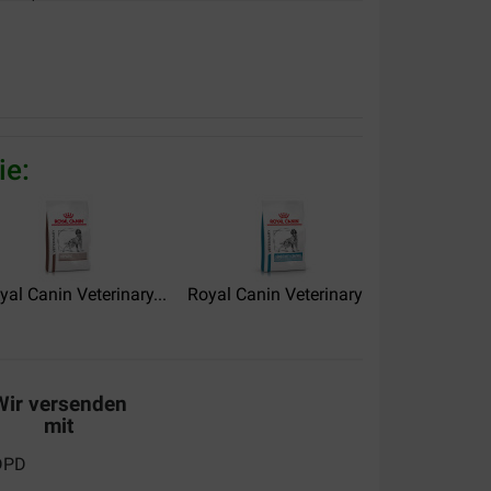
mmande.
ie:
n chien agé.
yal Canin Veterinary...
Royal Canin Veterinary...
Royal Canin 
en alles goed ontvangen
Wir versenden
mit