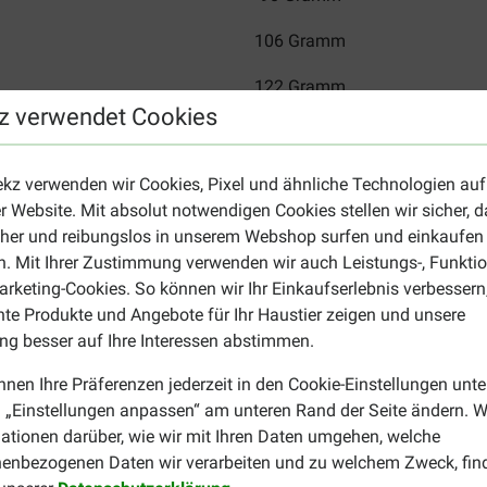
106 Gramm
122 Gramm
z verwendet Cookies
137 Gramm
151 Gramm
ekz verwenden wir Cookies, Pixel und ähnliche Technologien auf
r Website. Mit absolut notwendigen Cookies stellen wir sicher, 
165 Gramm
cher und reibungslos in unserem Webshop surfen und einkaufen
. Mit Ihrer Zustimmung verwenden wir auch Leistungs-, Funktio
179 Gramm
rketing-Cookies. So können wir Ihr Einkaufserlebnis verbessern
nte Produkte und Angebote für Ihr Haustier zeigen und unsere
n Veterinary Gastrointestinal Low Fa
g besser auf Ihre Interessen abstimmen.
s, Gerste, hydrolysierte tierische Proteine, Rübenschnitzel, tier
nnen Ihre Präferenzen jederzeit in den Cookie-Einstellungen unte
ride der Palmitinsäure und Stearinsäure verestert mit Zitronen
 „Einstellungen anpassen“ am unteren Rand der Seite ändern. W
etesmehl. Hochverdauliche Inhaltsstoffe: 80,9%.
ationen darüber, wie wir mit Ihren Daten umgehen, welche
enbezogenen Daten wir verarbeiten und zu welchem Zweck, fin
hfaser: 1,8 % - Rohfett: 7 % - Rohasche: 6,3 % - Natrium: 0,6 % -