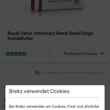
Royal Canin Veterinary Renal Small Dogs
Hundefutter
Produktinformation
(
18
)
2-4 Arbeitstage, sofern nicht anders angegeben
Preise inkl. MwSt zzgl.
Versandkosten
Brekz verwendet Cookies
Royal Canin Veterinary Renal Small Dogs Hundefutter
ist
ein tierärztliches Spezialfutter für erwachsene Hunde
Bei Brekz verwenden wir Cookies, Pixel und ähnliche