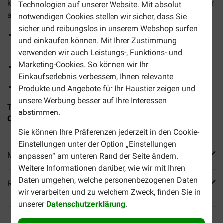
kleiner Rassen, das die Nierenfunktion bei chronischer oder
Technologien auf unserer Website. Mit absolut
akuter Niereninsuffizienz gezielt unterstützt.
notwendigen Cookies stellen wir sicher, dass Sie
sicher und reibungslos in unserem Webshop surfen
Moderater Phosphorgehalt kombiniert mit EPA- und
und einkaufen können. Mit Ihrer Zustimmung
DHA-Fettsäuren
verwenden wir auch Leistungs-, Funktions- und
Marketing-Cookies. So können wir Ihr
Unterstützt die Nierenfunktion
Einkaufserlebnis verbessern, Ihnen relevante
Kleine, leicht zu kauende Brocken
Produkte und Angebote für Ihr Haustier zeigen und
unsere Werbung besser auf Ihre Interessen
Tipp:
Kombinieren Sie dieses Trockenfutter mit
Royal
abstimmen.
Canin Veterinary Renal Nassfutter
Sie können Ihre Präferenzen jederzeit in den Cookie-
Einstellungen unter der Option „Einstellungen
Mehr Produktinfos
anpassen“ am unteren Rand der Seite ändern.
Weitere Informationen darüber, wie wir mit Ihren
Daten umgehen, welche personenbezogenen Daten
Reviews
wir verarbeiten und zu welchem Zweck, finden Sie in
unserer
Datenschutzerklärung
.