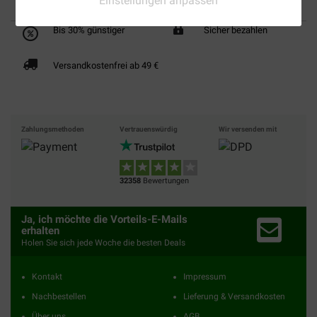
Einstellungen anpassen
Bis 30% günstiger
Sicher bezahlen
Versandkostenfrei ab 49 €
Zahlungsmethoden
Vertrauenswürdig
Wir versenden mit
32358
Bewertungen
Ja, ich möchte die Vorteils-E-Mails
erhalten
Holen Sie sich jede Woche die besten Deals
Kontakt
Impressum
Nachbestellen
Lieferung & Versandkosten
Über uns
AGB