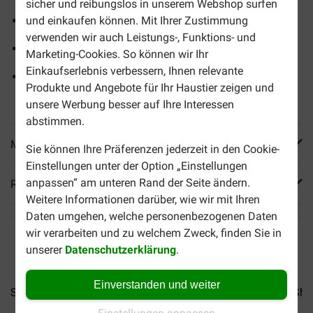
sicher und reibungslos in unserem Webshop surfen
Komplettes Futter in praktischen 50-Gramm-Portionen
und einkaufen können. Mit Ihrer Zustimmung
verwenden wir auch Leistungs-, Funktions- und
Verpackung aus 100 % recycelbarem Papier
Marketing-Cookies. So können wir Ihr
Einkaufserlebnis verbessern, Ihnen relevante
Frei von Farb- und Aromastoffen sowie von
Produkte und Angebote für Ihr Haustier zeigen und
Konservierungsstoffen
unsere Werbung besser auf Ihre Interessen
abstimmen.
Mehr Produktinfos
Sie können Ihre Präferenzen jederzeit in den Cookie-
Einstellungen unter der Option „Einstellungen
anpassen“ am unteren Rand der Seite ändern.
Reviews
Weitere Informationen darüber, wie wir mit Ihren
Daten umgehen, welche personenbezogenen Daten
wir verarbeiten und zu welchem Zweck, finden Sie in
unserer
Datenschutzerklärung
.
Einverstanden und weiter
Sheba Classics Paté mit...
Sheba Classics Paté mit...
Sheb