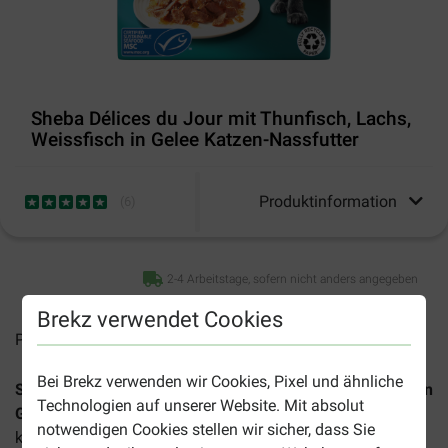
Sheba Délices du Jour mit Thunfisch, Lachs,
Weissfisch in Gelee Katzen-Nassfutter
Produktinformation
(
6
)
2-4 Arbeitstage, sofern nicht anders angegeben
Brekz verwendet Cookies
Preise inkl. MwSt zzgl.
Versandkosten
Bei Brekz verwenden wir Cookies, Pixel und ähnliche
Sheba Délices du Jour mit Thunfisch, Lachs, Weissfisch in
Technologien auf unserer Website. Mit absolut
Gelee Katzen-Nassfutter
ist ein komplettes Nassfutter mit
notwendigen Cookies stellen wir sicher, dass Sie
köstlichen Fischstückchen für echte Feinschmecker.