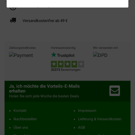
Bis 30% günstiger
Sicher bezahlen
Versandkostenfrei ab 49 €
Zahlungsmethoden
Vertrauenswürdig
Wir versenden mit
32373
Bewertungen
Ja, ich möchte die Vorteils-E-Mails
erhalten
Holen Sie sich jede Woche die besten Deals
Kontakt
Impressum
Nachbestellen
Lieferung & Versandkosten
Über uns
AGB