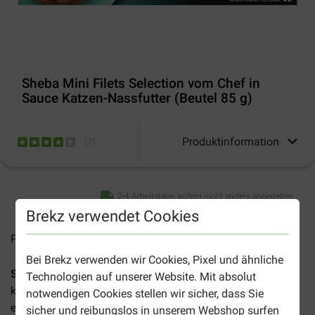
Sheba Mini Filets Selection vom Chef in
Sauce Katzen-Nassfutter (Beutel 85 g)
Produktinformation
(
7
)
2-4 Arbeitstage, sofern nicht anders angegeben
Brekz verwendet Cookies
Preise inkl. MwSt zzgl.
Versandkosten
Bei Brekz verwenden wir Cookies, Pixel und ähnliche
Sheba Mini Filets Selection vom Chef in Sauce
ist ein
Technologien auf unserer Website. Mit absolut
köstliches und abwechslungsreiches Nassfutter für
notwendigen Cookies stellen wir sicher, dass Sie
erwachsene Katzen.
sicher und reibungslos in unserem Webshop surfen