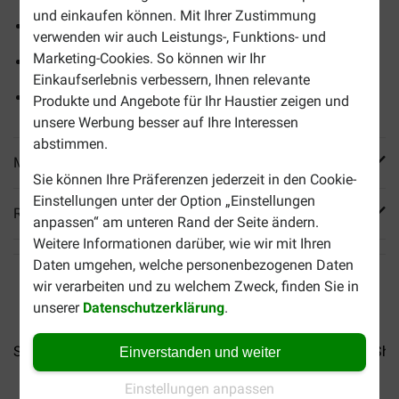
und einkaufen können. Mit Ihrer Zustimmung
Vier Geschmacksrichtungen
verwenden wir auch Leistungs-, Funktions- und
Marketing-Cookies. So können wir Ihr
Mit köstlicher Sauce
Einkaufserlebnis verbessern, Ihnen relevante
12 Beutel à 85 Gramm
Produkte und Angebote für Ihr Haustier zeigen und
unsere Werbung besser auf Ihre Interessen
abstimmen.
Mehr Produktinfos
Sie können Ihre Präferenzen jederzeit in den Cookie-
Einstellungen unter der Option „Einstellungen
Reviews
anpassen“ am unteren Rand der Seite ändern.
Weitere Informationen darüber, wie wir mit Ihren
Daten umgehen, welche personenbezogenen Daten
wir verarbeiten und zu welchem Zweck, finden Sie in
unserer
Datenschutzerklärung
.
Sheba Classics Paté mit...
Sheba Classics Paté mit...
Sheb
Einverstanden und weiter
Einstellungen anpassen