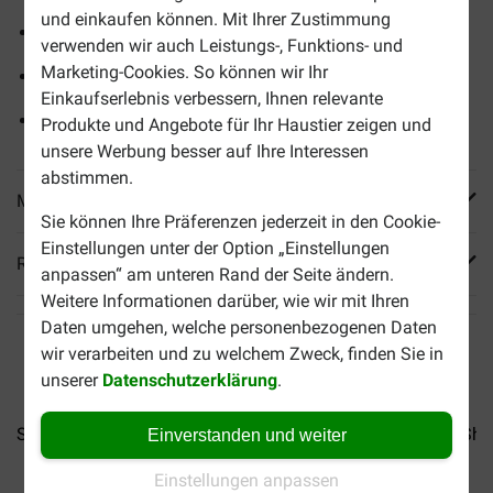
und einkaufen können. Mit Ihrer Zustimmung
3 Schälchen à 75 Gramm
verwenden wir auch Leistungs-, Funktions- und
Marketing-Cookies. So können wir Ihr
Köstliche, frische Zutaten
Einkaufserlebnis verbessern, Ihnen relevante
Feine, weiche Textur
Produkte und Angebote für Ihr Haustier zeigen und
unsere Werbung besser auf Ihre Interessen
abstimmen.
Mehr Produktinfos
Sie können Ihre Präferenzen jederzeit in den Cookie-
Einstellungen unter der Option „Einstellungen
Reviews
anpassen“ am unteren Rand der Seite ändern.
Weitere Informationen darüber, wie wir mit Ihren
Daten umgehen, welche personenbezogenen Daten
wir verarbeiten und zu welchem Zweck, finden Sie in
unserer
Datenschutzerklärung
.
Sheba Classics Paté mit...
Sheba Classics Paté mit...
Sheb
Einverstanden und weiter
Einstellungen anpassen