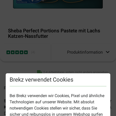
Sheba Perfect Portions Pastete mit Lachs
Katzen-Nassfutter
Produktinformation
(
4
)
2-4 Arbeitstage, sofern nicht anders angegeben
Brekz verwendet Cookies
Preise inkl. MwSt zzgl.
Versandkosten
Bei Brekz verwenden wir Cookies, Pixel und ähnliche
Sheba Perfect Portions Edle Pastete mit Lachs Nassfutter
Technologien auf unserer Website. Mit absolut
Katze
ist eine leckere tägliche Komplettmahlzeit für Katzen.
notwendigen Cookies stellen wir sicher, dass Sie
Diese Paté ist reich an Fleisch mit Fisch (Lachs).
sicher und reibungslos in unserem Webshop surfen