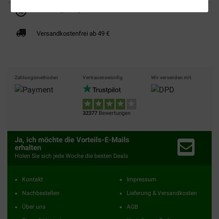
Bis 30% günstiger
Sicher bezahlen
Versandkostenfrei ab 49 €
Zahlungsmethoden
Vertrauenswürdig
Wir versenden mit
32377
Bewertungen
Ja, ich möchte die Vorteils-E-Mails
erhalten
Holen Sie sich jede Woche die besten Deals
Kontakt
Impressum
Nachbestellen
Lieferung & Versandkosten
Über uns
AGB