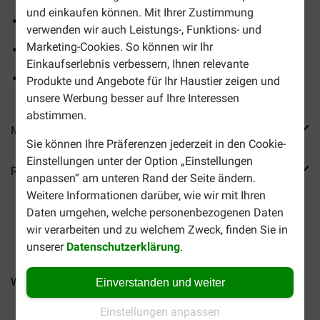
und einkaufen können. Mit Ihrer Zustimmung
Mit Vitaminen und Mineralstoffen
verwenden wir auch Leistungs-, Funktions- und
Marketing-Cookies. So können wir Ihr
Knuspriger Snack mit Huhn und cremiger Käsefüllung
Einkaufserlebnis verbessern, Ihnen relevante
Wiederverschließbare Verpackung
Produkte und Angebote für Ihr Haustier zeigen und
unsere Werbung besser auf Ihre Interessen
abstimmen.
Mehr Produktinfos
Sie können Ihre Präferenzen jederzeit in den Cookie-
Einstellungen unter der Option „Einstellungen
Reviews
anpassen“ am unteren Rand der Seite ändern.
Weitere Informationen darüber, wie wir mit Ihren
Daten umgehen, welche personenbezogenen Daten
wir verarbeiten und zu welchem Zweck, finden Sie in
unserer
Datenschutzerklärung
.
Whiskas Dental Treats mit...
Whiskas Temptations mit...
Einverstanden und weiter
Einstellungen anpassen