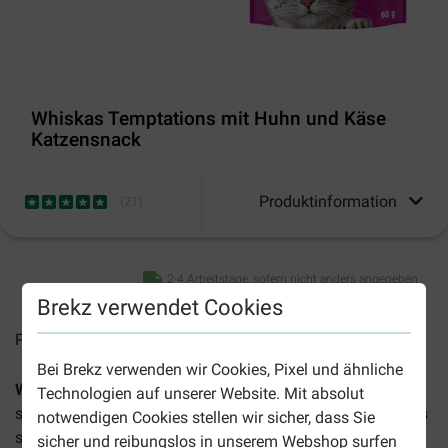
Whiskas Temptations mit Huhn und Käse
Katzensnack
Produktinformation
(
21
)
2-4 Arbeitstage, sofern nicht anders angegeben
Brekz verwendet Cookies
Preise inkl. MwSt zzgl.
Versandkosten
Bei Brekz verwenden wir Cookies, Pixel und ähnliche
Whiskas Temptations mit Huhn und Käse Katzensnacks
Technologien auf unserer Website. Mit absolut
sind unwiderstehliche Leckerbissen für Katzen. Die Snacks
notwendigen Cookies stellen wir sicher, dass Sie
sin knusprig und haben eine köstlich weiche Füllung.
sicher und reibungslos in unserem Webshop surfen