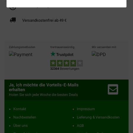
Bis 30% günstiger
Sicher bezahlen
Versandkostenfrei ab 49 €
Zahlungsmethoden
Vertrauenswürdig
Wir versenden mit
32364
Bewertungen
Ja, ich möchte die Vorteils-E-Mails
erhalten
Holen Sie sich jede Woche die besten Deals
Kontakt
Impressum
Nachbestellen
Lieferung & Versandkosten
Über uns
AGB