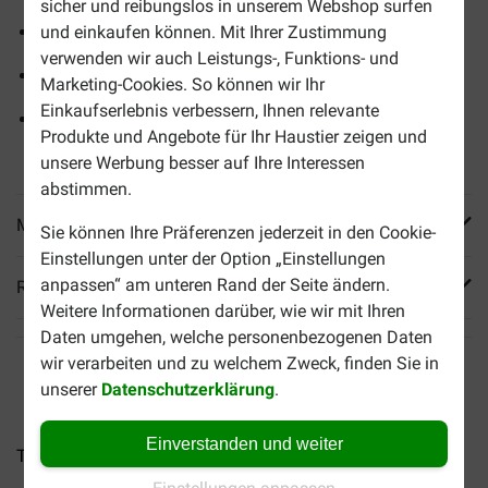
sicher und reibungslos in unserem Webshop surfen
Unterstützen die Gesundheit
und einkaufen können. Mit Ihrer Zustimmung
verwenden wir auch Leistungs-, Funktions- und
Wiederverschließbare Verpackung
Marketing-Cookies. So können wir Ihr
Einkaufserlebnis verbessern, Ihnen relevante
Knusprige Snacks mit Huhn, Omega-3, Vitaminen und
Produkte und Angebote für Ihr Haustier zeigen und
Mineralstoffen
unsere Werbung besser auf Ihre Interessen
abstimmen.
Mehr Produktinfos
Sie können Ihre Präferenzen jederzeit in den Cookie-
Einstellungen unter der Option „Einstellungen
anpassen“ am unteren Rand der Seite ändern.
Reviews
Weitere Informationen darüber, wie wir mit Ihren
Daten umgehen, welche personenbezogenen Daten
wir verarbeiten und zu welchem Zweck, finden Sie in
unserer
Datenschutzerklärung
.
Einverstanden und weiter
Trixie 3-Kopf-Zahnbürste...
Virbac Vet Aquadent Fr3sh...
S