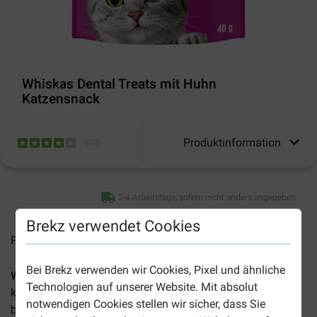
Whiskas Dental Treats mit Huhn
Katzensnack
Produktinformation
(
30
)
2-4 Arbeitstage, sofern nicht anders angegeben
Brekz verwendet Cookies
Preise inkl. MwSt zzgl.
Versandkosten
Bei Brekz verwenden wir Cookies, Pixel und ähnliche
Whiskas Dental Treats mit Huhn Katzensnacks
sind
Technologien auf unserer Website. Mit absolut
köstliche Leckerbissen, die zur Gesundheit Ihrer Katze
notwendigen Cookies stellen wir sicher, dass Sie
beitragen können.