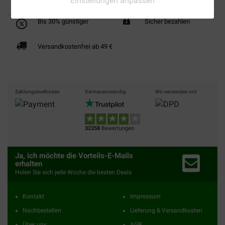
Einstellungen anpassen
Bis 30% günstiger
Sicher bezahlen
Versandkostenfrei ab 49 €
Zahlungsmethoden
Vertrauenswürdig
Wir versenden mit
32358
Bewertungen
Ja, ich möchte die Vorteils-E-Mails
erhalten
Holen Sie sich jede Woche die besten Deals
Kontakt
Impressum
Nachbestellen
Lieferung & Versandkosten
Über uns
AGB