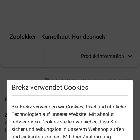
Zoolekker - Kamelhaut Hundesnack
Produktinformation
2-4 Arbeitstage, sofern nicht anders angegeben
Brekz verwendet Cookies
Preise inkl. MwSt zzgl.
Versandkosten
Bei Brekz verwenden wir Cookies, Pixel und ähnliche
Technologien auf unserer Website. Mit absolut
Zoolekker - Kamelhaut Hundesnack
ist ein robuster, 100%
notwendigen Cookies stellen wir sicher, dass Sie
natürlicher Kausnack, der ideal ist für Hunde mit einem
sicher und reibungslos in unserem Webshop surfen
hohen Kaubedürfnis.
und einkaufen können. Mit Ihrer Zustimmung