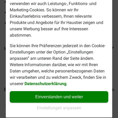
Hypoallergen und glutenfrei
verwenden wir auch Leistungs-, Funktions- und
Marketing-Cookies. So können wir Ihr
Nur eine Eiweißquelle
Einkaufserlebnis verbessern, Ihnen relevante
Produkte und Angebote für Ihr Haustier zeigen und
Unterstützt die Zahngesundheit und bietet
unsere Werbung besser auf Ihre Interessen
langanhaltenden Kauspaß
abstimmen.
Sie können Ihre Präferenzen jederzeit in den Cookie-
Mehr Produktinfos
Einstellungen unter der Option „Einstellungen
anpassen“ am unteren Rand der Seite ändern.
Weitere Informationen darüber, wie wir mit Ihren
Daten umgehen, welche personenbezogenen Daten
wir verarbeiten und zu welchem Zweck, finden Sie in
unserer
Datenschutzerklärung
.
Brekz Snacks - Pure Würste...
Brekz Snacks - Schweinedarm.
Einverstanden und weiter
Einstellungen anpassen
Bis 30% günstiger
Sicher bezahlen